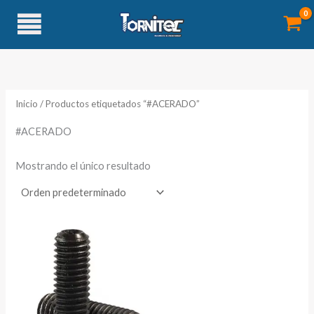
Ir
al
contenido
Inicio
/ Productos etiquetados “#ACERADO”
#ACERADO
Mostrando el único resultado