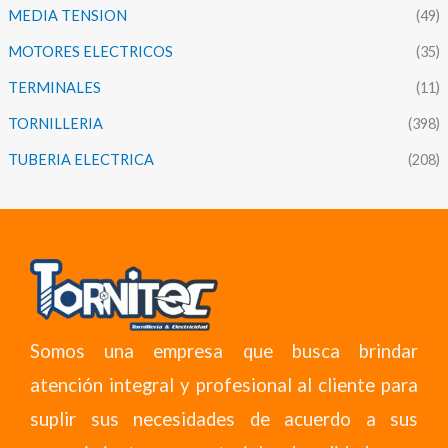
MEDIA TENSION
(49)
MOTORES ELECTRICOS
(35)
TERMINALES
(11)
TORNILLERIA
(398)
TUBERIA ELECTRICA
(208)
Somos una empresa que busca brindar
atención integral y profesional al cliente para
suplir sus necesidades de acuerdo a sus