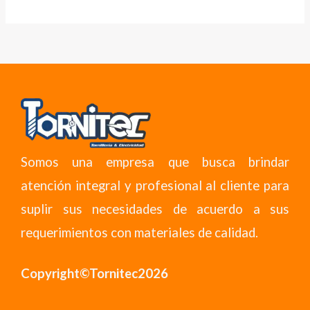
Somos una empresa que busca brindar
atención integral y profesional al cliente para
suplir sus necesidades de acuerdo a sus
requerimientos con materiales de calidad.
Copyright©Tornitec2026