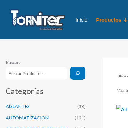
Ir
al
Inicio
Productos
contenido
Buscar:
Inicio
Categorías
Mostr
AISLANTES
(18)
AUTOMATIZACION
(121)