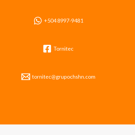
+504 8997-9481
Tornitec
tornitec@grupochshn.com