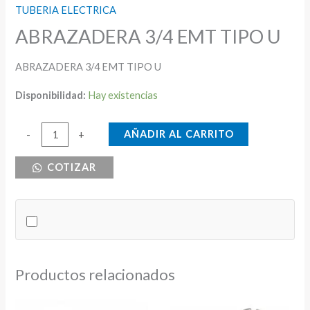
TUBERIA ELECTRICA
ABRAZADERA 3/4 EMT TIPO U
ABRAZADERA 3/4 EMT TIPO U
Disponibilidad:
Hay existencias
ABRAZADERA
AÑADIR AL CARRITO
-
+
3/4
COTIZAR
EMT
TIPO
U
cantidad
Productos relacionados