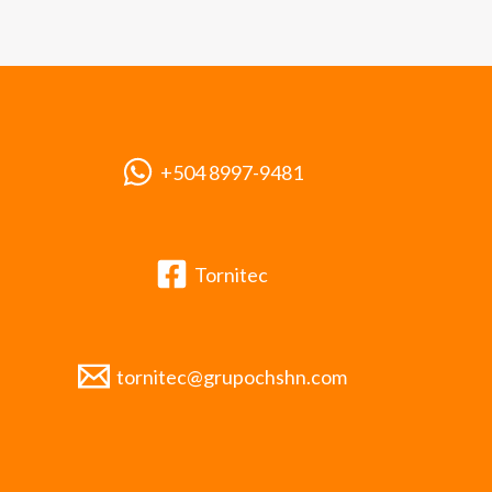
+504 8997-9481
Tornitec
tornitec@grupochshn.com