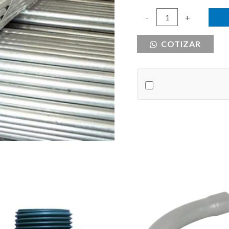
TUBO
-
+
EMT
COTIZAR
1
1/4
UL
cantidad