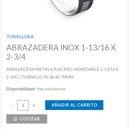
TORNILLERIA
ABRAZADERA INOX 1-13/16 X
2-3/4
ABRAZADERA METALICA ACERO INOXIDABLE 1-13/16 X
2-3/4 C/TORNILLO M-36 46-70MM
Disponibilidad:
Hay existencias
ABRAZADERA
AÑADIR AL CARRITO
-
+
INOX
COTIZAR
1-
13/16