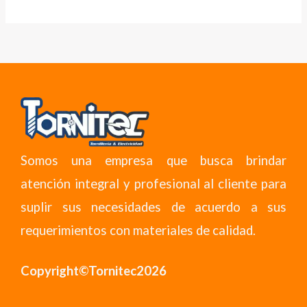
Somos una empresa que busca brindar
atención integral y profesional al cliente para
suplir sus necesidades de acuerdo a sus
requerimientos con materiales de calidad.
Copyright©Tornitec2026