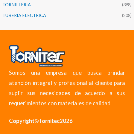
TORNILLERIA
(398)
TUBERIA ELECTRICA
(208)
Somos una empresa que busca brindar
atención integral y profesional al cliente para
suplir sus necesidades de acuerdo a sus
requerimientos con materiales de calidad.
Copyright©Tornitec2026