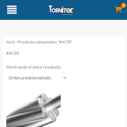
Ir
al
contenido
Inicio
/ Productos etiquetados “#ACSR”
#ACSR
Mostrando el único resultado