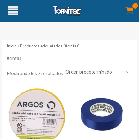
Ir
al
contenido
Inicio
/ Productos etiquetados “#cintas”
#cintas
Mostrando los 7 resultados