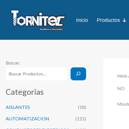
Ir
al
Inicio
Productos
contenido
Buscar:
Inicio
NO
Categorías
Mostr
AISLANTES
(18)
AUTOMATIZACION
(121)