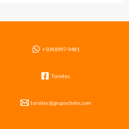
+504 8997-9481
Tornitec
tornitec@grupochshn.com