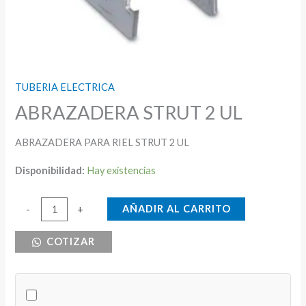
TUBERIA ELECTRICA
ABRAZADERA STRUT 2 UL
ABRAZADERA PARA RIEL STRUT 2 UL
Disponibilidad:
Hay existencias
ABRAZADERA
AÑADIR AL CARRITO
-
+
STRUT
COTIZAR
2
UL
cantidad