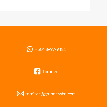
+504 8997-9481
Tornitec
tornitec@grupochshn.com