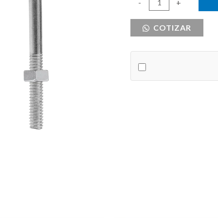
ABRAZADERA
-
+
U
COTIZAR
G
1/4
A
1
1/8
L
2
cantidad