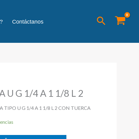
Buscar
?
Contáctanos
 G 1/4 A 1 1/8 L 2
TIPO U G 1/4 A 1 1/8 L 2 CON TUERCA
encias