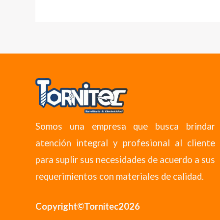
Somos una empresa que busca brindar
atención integral y profesional al cliente
para suplir sus necesidades de acuerdo a sus
requerimientos con materiales de calidad.
Copyright©Tornitec2026