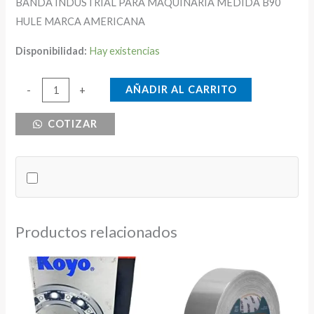
BANDA INDUSTRIAL PARA MAQUINARIA MEDIDA B90
HULE MARCA AMERICANA
Disponibilidad:
Hay existencias
BANDA
AÑADIR AL CARRITO
-
+
INDUSTRIAL
COTIZAR
B90
USA
cantidad
Productos relacionados