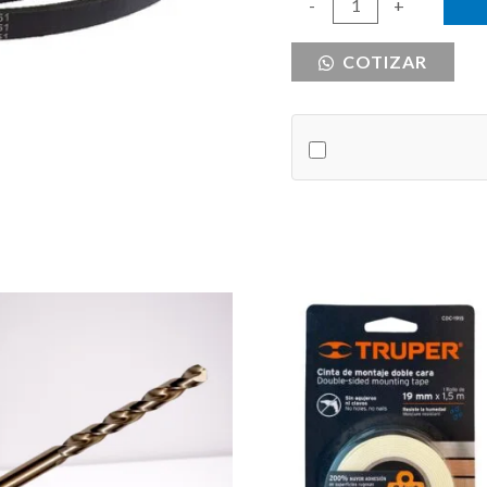
BANDA
-
+
INDUSTRIAL
COTIZAR
B97
USA
cantidad