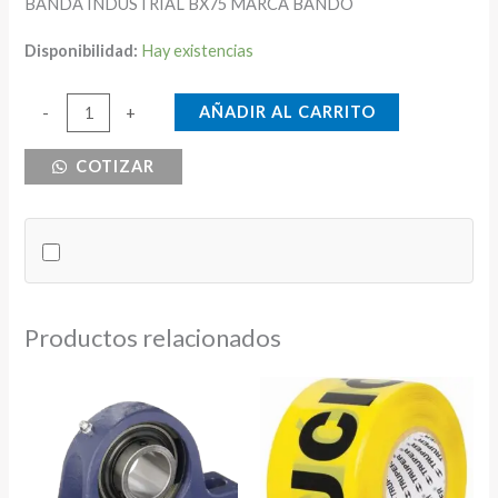
BANDA INDUSTRIAL BX75 MARCA BANDO
Disponibilidad:
Hay existencias
BANDA
AÑADIR AL CARRITO
-
+
INDUSTRIAL
COTIZAR
BX75
USA
cantidad
Productos relacionados