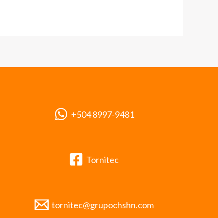
+504 8997-9481
Tornitec
tornitec@grupochshn.com