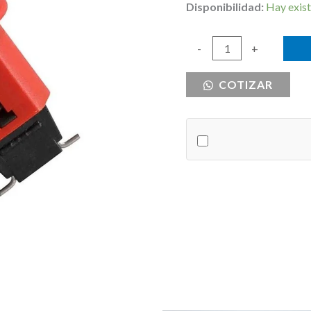
Disponibilidad:
Hay exist
BLOQUEO
-
+
DE
COTIZAR
SEGURIDAD
PARA
MCB
IMO
cantidad