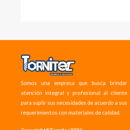
Somos una empresa que busca brindar
atención integral y profesional al cliente
para suplir sus necesidades de acuerdo a sus
requerimientos con materiales de calidad.