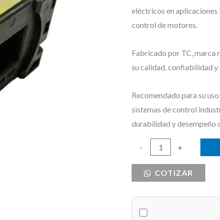
eléctricos en aplicaciones
control de motores.
Fabricado por TC, marca re
su calidad, confiabilidad 
Recomendado para su uso e
sistemas de control indust
durabilidad y desempeño 
BOBINA
-
+
110V
COTIZAR
PARA
CONTACTOR
TC
40-