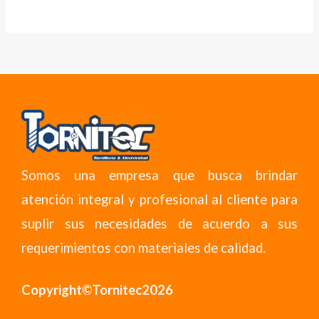
Somos una empresa que busca brindar
atención integral y profesional al cliente para
suplir sus necesidades de acuerdo a sus
requerimientos con materiales de calidad.
Copyright©Tornitec2026