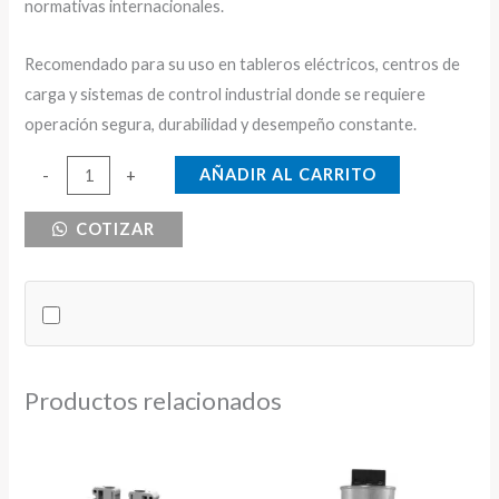
normativas internacionales.
Recomendado para su uso en tableros eléctricos, centros de
carga y sistemas de control industrial donde se requiere
operación segura, durabilidad y desempeño constante.
BORNERA
AÑADIR AL CARRITO
-
+
DE
COTIZAR
DISTRIBUCION
125A
CNC
cantidad
Productos relacionados