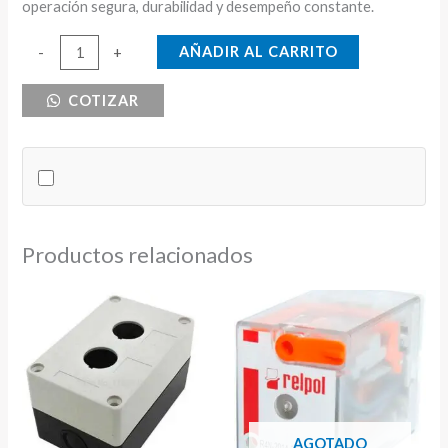
operación segura, durabilidad y desempeño constante.
BORNERA
AÑADIR AL CARRITO
-
+
DE
COTIZAR
DISTRIBUCION
175A
600V
cantidad
Productos relacionados
AGOTADO