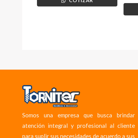
COTIZAR
Somos una empresa que busca brindar
atención integral y profesional al cliente
para suplir sus necesidades de acuerdo a sus