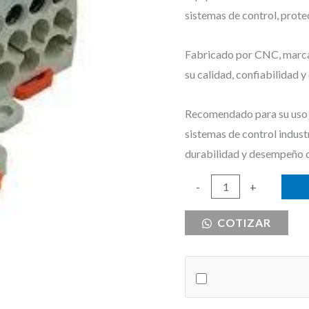
sistemas de control, prote
Fabricado por CNC, marca r
su calidad, confiabilidad 
Recomendado para su uso e
sistemas de control indust
durabilidad y desempeño 
BORNERA
-
+
DE
COTIZAR
DISTRIBUCION
250A
CNC
cantidad