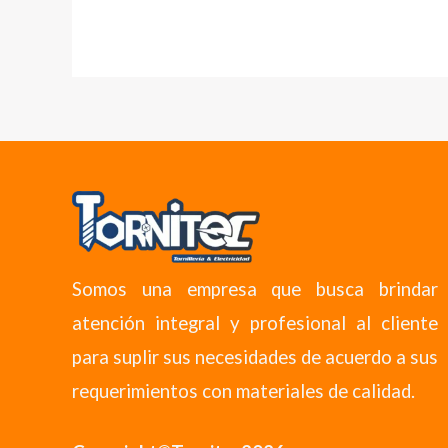
Somos una empresa que busca brindar
atención integral y profesional al cliente
para suplir sus necesidades de acuerdo a sus
requerimientos con materiales de calidad.