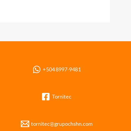
+504 8997-9481
Tornitec
tornitec@grupochshn.com