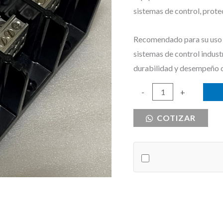
sistemas de control, prote
Recomendado para su uso e
sistemas de control indust
durabilidad y desempeño 
BORNERA
-
+
DE
COTIZAR
DISTRIBUCION
TRIFASICA
310A
UL
cantidad