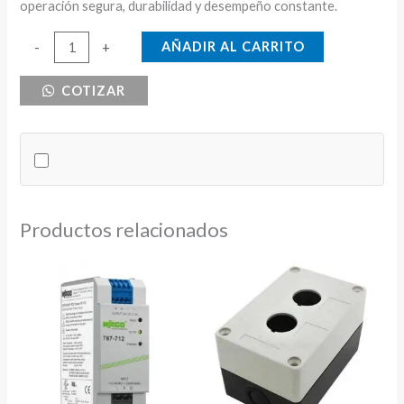
operación segura, durabilidad y desempeño constante.
BORNERA
AÑADIR AL CARRITO
-
+
DE
COTIZAR
DISTRIBUCION
TRIFASICA
350A
cantidad
Productos relacionados