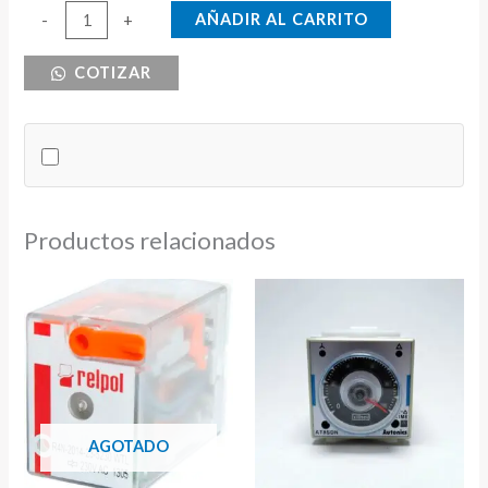
BORNERA
AÑADIR AL CARRITO
-
+
LA
COTIZAR
1/0
DOBLE
UL
cantidad
Productos relacionados
AGOTADO