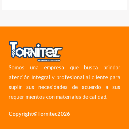
Somos una empresa que busca brindar
atención integral y profesional al cliente para
suplir sus necesidades de acuerdo a sus
requerimientos con materiales de calidad.
Copyright©Tornitec2026