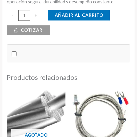
operación segura, durabilidad y desempeño constante.
BOTONERA
AÑADIR AL CARRITO
-
+
INTEMPERIE
COTIZAR
2
PULSADORES
COB-
61
cantidad
Productos relacionados
AGOTADO