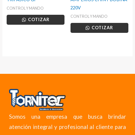
220V
CONTROL Y MANDO
CONTROL Y MANDO
COTIZAR
COTIZAR
Somos una empresa que busca brindar
atención integral y profesional al cliente para