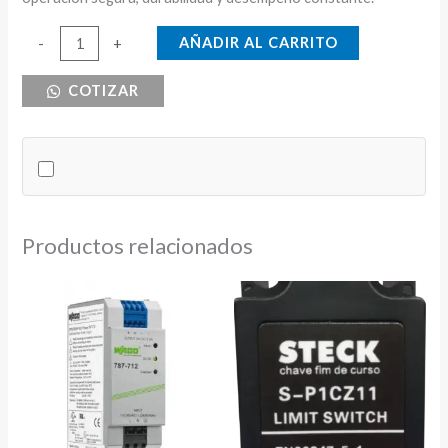
BREAKER
AÑADIR AL CARRITO
-
+
DE
COTIZAR
RIEL
1X40
CNC
cantidad
Productos relacionados