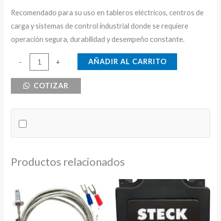
Recomendado para su uso en tableros eléctricos, centros de
carga y sistemas de control industrial donde se requiere
operación segura, durabilidad y desempeño constante.
BREAKER
AÑADIR AL CARRITO
-
+
DE
COTIZAR
RIEL
2X32
C&S
cantidad
Productos relacionados