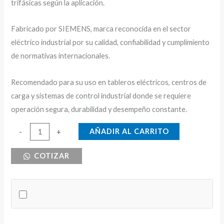
trifásicas según la aplicación.
Fabricado por SIEMENS, marca reconocida en el sector
eléctrico industrial por su calidad, confiabilidad y cumplimiento
de normativas internacionales.
Recomendado para su uso en tableros eléctricos, centros de
carga y sistemas de control industrial donde se requiere
operación segura, durabilidad y desempeño constante.
BREAKER
AÑADIR AL CARRITO
-
+
DE
COTIZAR
RIEL
2X32
SIEMENS
5SX
cantidad