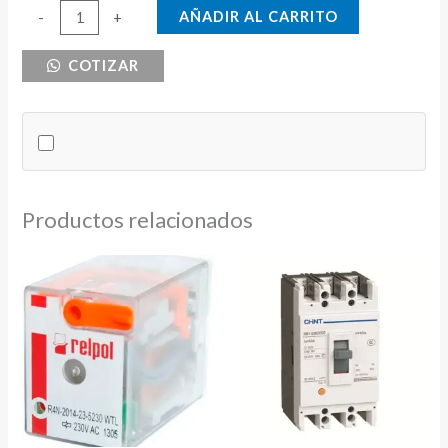
BREAKER
AÑADIR AL CARRITO
-
+
DE
COTIZAR
RIEL
2X63
CNC
6KA
cantidad
Productos relacionados