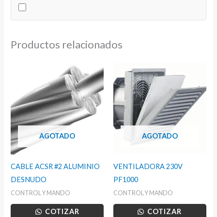
10KA
cantidad
Productos relacionados
AGOTADO
AGOTADO
CABLE ACSR #2 ALUMINIO
VENTILADORA 230V
DESNUDO
PF1000
CONTROL Y MANDO
CONTROL Y MANDO
COTIZAR
COTIZAR