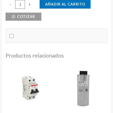
BREAKER
AÑADIR AL CARRITO
-
+
DE
COTIZAR
RIEL
2X80
CNC
6KA
cantidad
Productos relacionados