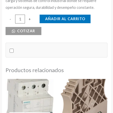
carga y sistemas de control industrial donde se requiere
operación segura, durabilidad y desempeño constante.
BREAKER
AÑADIR AL CARRITO
-
+
DE
COTIZAR
RIEL
3X10
CNC
6KA
cantidad
Productos relacionados