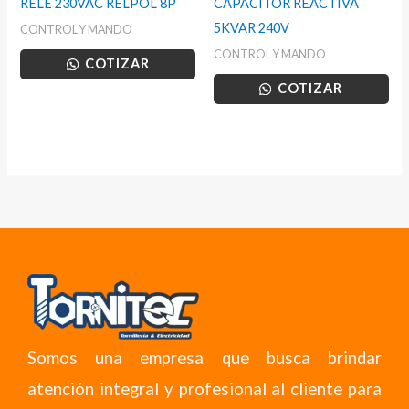
RELE 230VAC RELPOL 8P
CAPACITOR REACTIVA
5KVAR 240V
CONTROL Y MANDO
CONTROL Y MANDO
COTIZAR
COTIZAR
Somos una empresa que busca brindar
atención integral y profesional al cliente para