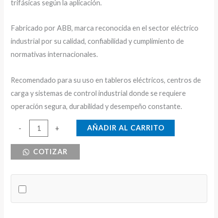
trifásicas según la aplicación.
Fabricado por ABB, marca reconocida en el sector eléctrico
industrial por su calidad, confiabilidad y cumplimiento de
normativas internacionales.
Recomendado para su uso en tableros eléctricos, centros de
carga y sistemas de control industrial donde se requiere
operación segura, durabilidad y desempeño constante.
BREAKER
AÑADIR AL CARRITO
-
+
DE
COTIZAR
RIEL
3X16
ABB
CURVA
C
cantidad