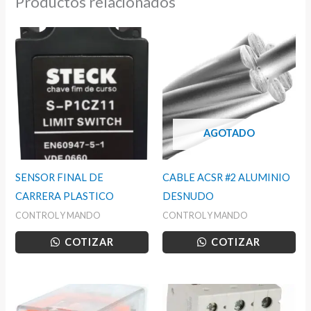
Productos relacionados
AGOTADO
SENSOR FINAL DE
CABLE ACSR #2 ALUMINIO
CARRERA PLASTICO
DESNUDO
CONTROL Y MANDO
CONTROL Y MANDO
COTIZAR
COTIZAR