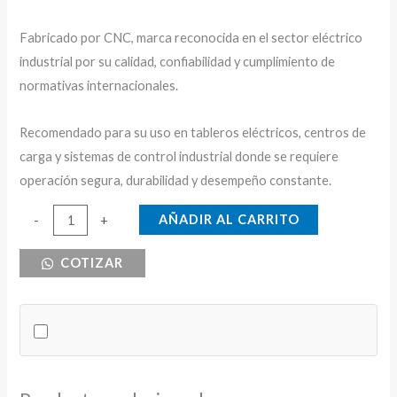
Fabricado por CNC, marca reconocida en el sector eléctrico
industrial por su calidad, confiabilidad y cumplimiento de
normativas internacionales.
Recomendado para su uso en tableros eléctricos, centros de
carga y sistemas de control industrial donde se requiere
operación segura, durabilidad y desempeño constante.
BREAKER
AÑADIR AL CARRITO
-
+
DE
COTIZAR
RIEL
3X16
CNC
6KA
cantidad