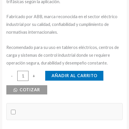
trifásicas según la aplicación.
Fabricado por ABB, marca reconocida en el sector eléctrico
industrial por su calidad, confiabilidad y cumplimiento de
normativas internacionales.
Recomendado para su uso en tableros eléctricos, centros de
carga y sistemas de control industrial donde se requiere
operación segura, durabilidad y desempeño constante.
BREAKER
AÑADIR AL CARRITO
-
+
DE
COTIZAR
RIEL
3X32
ABB
CURVA
C
cantidad