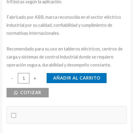
trifásicas según la aplicación.
Fabricado por ABB, marca reconocida en el sector eléctrico
industrial por su calidad, confiabilidad y cumplimiento de
normativas internacionales.
Recomendado para su uso en tableros eléctricos, centros de
carga y sistemas de control industrial donde se requiere
operación segura, durabilidad y desempeño constante.
BREAKER
AÑADIR AL CARRITO
-
+
DE
COTIZAR
RIEL
3X63
ABB
CURVA
C
cantidad