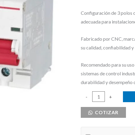
Configuración de 3 polos 
adecuada para instalacione
Fabricado por CNC, marca r
su calidad, confiabilidad 
Recomendado para su uso e
sistemas de control indust
durabilidad y desempeño 
BREAKER
-
+
DE
COTIZAR
RIEL
3X63
CNC