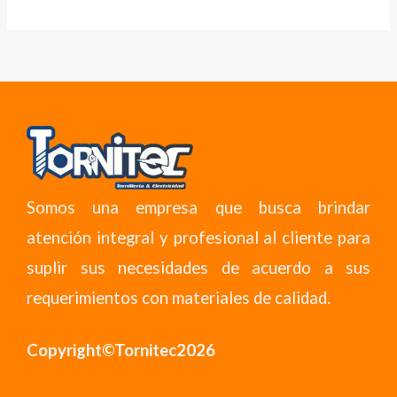
Somos una empresa que busca brindar
atención integral y profesional al cliente para
suplir sus necesidades de acuerdo a sus
requerimientos con materiales de calidad.
Copyright©Tornitec2026