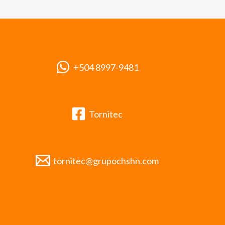
+504 8997-9481
Tornitec
tornitec@grupochshn.com