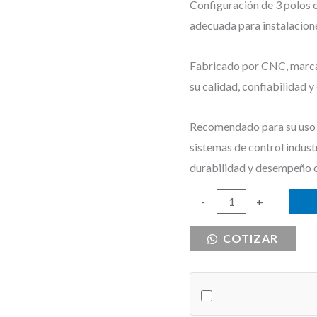
Configuración de 3 polos 
adecuada para instalacione
Fabricado por CNC, marca r
su calidad, confiabilidad 
Recomendado para su uso e
sistemas de control indust
durabilidad y desempeño 
BREAKER
-
+
DE
COTIZAR
RIEL
3X80
CNC
6KA