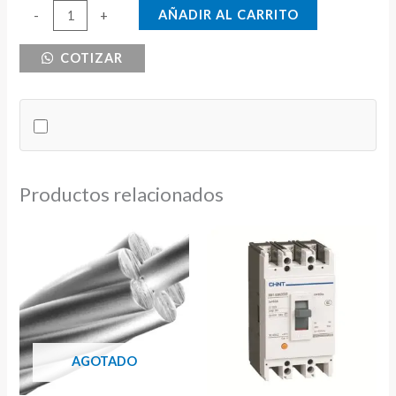
BREAKER
AÑADIR AL CARRITO
-
+
DE
COTIZAR
RIEL
DC
2X32
CNC
500V
cantidad
Productos relacionados
AGOTADO