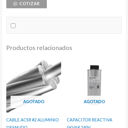
COTIZAR
MCCB
2X225A
240V
SQD
cantidad
Productos relacionados
AGOTADO
AGOTADO
CABLE ACSR #2 ALUMINIO
CAPACITOR REACTIVA
DESNUDO
5KVAR 240V