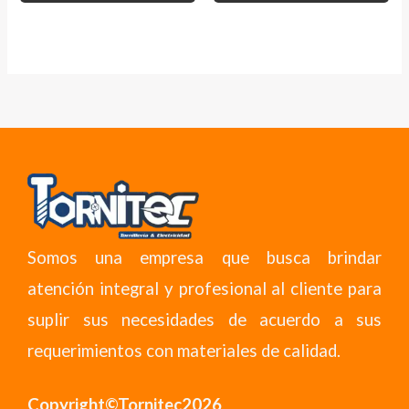
Somos una empresa que busca brindar
atención integral y profesional al cliente para
suplir sus necesidades de acuerdo a sus
requerimientos con materiales de calidad.
Copyright©Tornitec2026