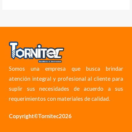
Somos una empresa que busca brindar
atención integral y profesional al cliente para
suplir sus necesidades de acuerdo a sus
requerimientos con materiales de calidad.
Copyright©Tornitec2026