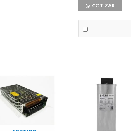
COTIZAR
MCCB
3X160
SIGMA
cantidad