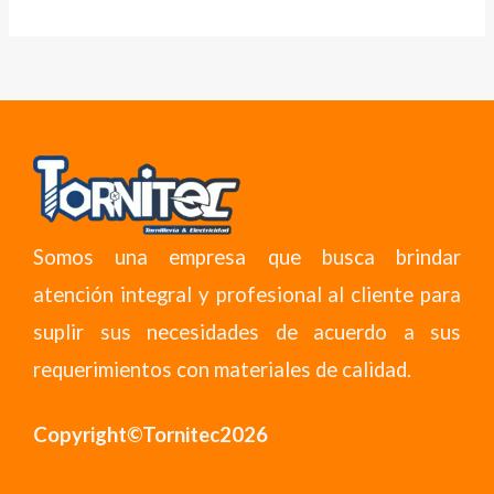
Somos una empresa que busca brindar
atención integral y profesional al cliente para
suplir sus necesidades de acuerdo a sus
requerimientos con materiales de calidad.
Copyright©Tornitec2026