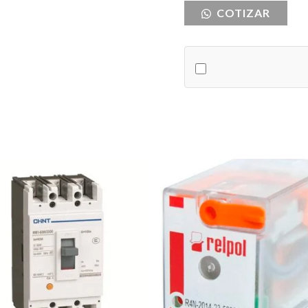
COTIZAR
MCCB
3X630
SIGMA
cantidad