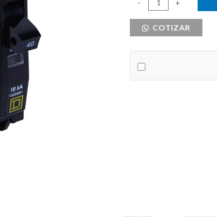
BREAKER
-
+
SQUARE
COTIZAR
D
1X40
cantidad