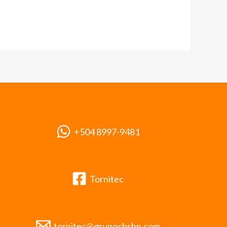
+504 8997-9481
Tornitec
tornitec@grupochshn.com