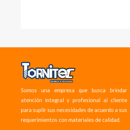
Somos una empresa que busca brindar
atención integral y profesional al cliente
para suplir sus necesidades de acuerdo a sus
requerimientos con materiales de calidad.