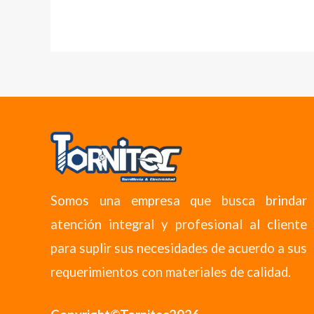
Somos una empresa que busca brindar
atención integral y profesional al cliente
para suplir sus necesidades de acuerdo a sus
requerimientos con materiales de calidad.