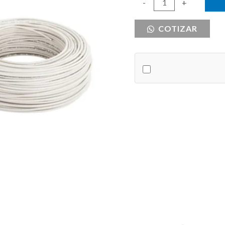
CABLE
-
+
THHN
COTIZAR
#12
BLANCO
PHELPS
cantidad