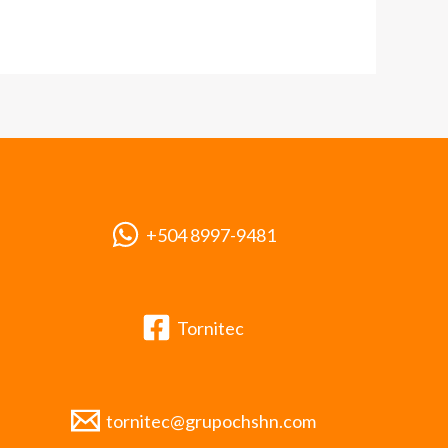
+504 8997-9481
Tornitec
tornitec@grupochshn.com