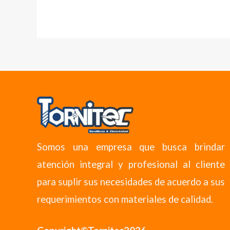
Somos una empresa que busca brindar
atención integral y profesional al cliente
para suplir sus necesidades de acuerdo a sus
requerimientos con materiales de calidad.