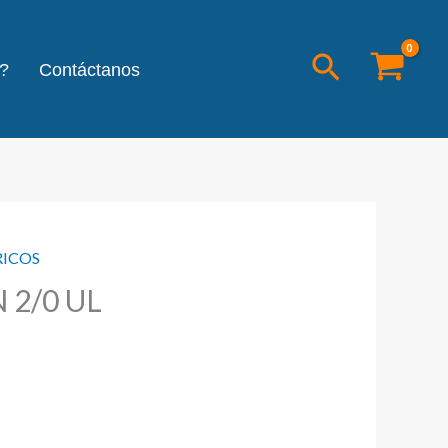
Buscar
?
Contáctanos
RICOS
 2/0 UL