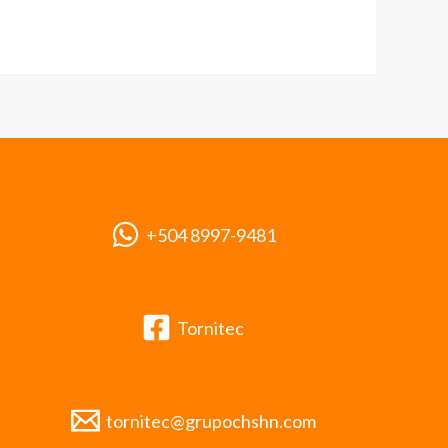
+504 8997-9481
Tornitec
tornitec@grupochshn.com