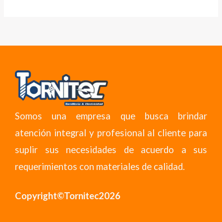
Somos una empresa que busca brindar
atención integral y profesional al cliente para
suplir sus necesidades de acuerdo a sus
requerimientos con materiales de calidad.
Copyright©Tornitec2026