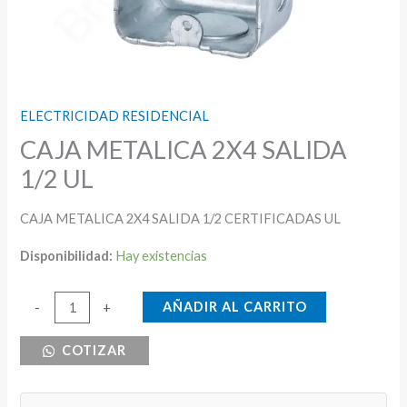
ELECTRICIDAD RESIDENCIAL
CAJA METALICA 2X4 SALIDA
1/2 UL
CAJA METALICA 2X4 SALIDA 1/2 CERTIFICADAS UL
Disponibilidad:
Hay existencias
CAJA
AÑADIR AL CARRITO
-
+
METALICA
COTIZAR
2X4
SALIDA
1/2